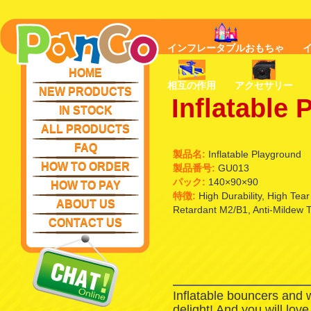
インフレータブルおもちゃ
HOME
相互の作用
アクセサリー
NEW PRODUCTS
Inflatable
IN STOCK
ALL PRODUCTS
FAQ
製品名:
Inflatable Playground
HOW TO ORDER
製品番号:
GU013
パック:
140×90×90
HOW TO PAY
特徴:
High Durability, High Tea
ABOUT US
Retardant M2/B1, Anti-Mildew 
CONTACT US
Inflatable bouncers and 
delight! And you will lov