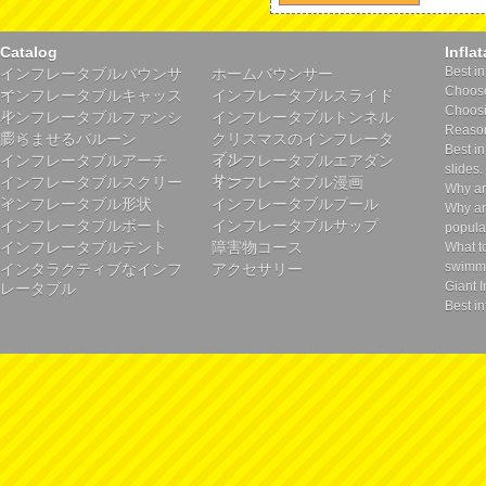
Catalog
Infla
Best in
インフレータブルバウンサ
ホームバウンサー
Choose 
ー
インフレータブルキャッス
インフレータブルスライド
Choosin
ル
インフレータブルファンシ
インフレータブルトンネル
Reason
ティ
膨らませるバルーン
クリスマスのインフレータ
Best in
ブル
インフレータブルアーチ
インフレータブルエアダン
slides.
サー
インフレータブルスクリー
インフレータブル漫画
Why ar
ン
インフレータブル形状
インフレータブルプール
Why ar
インフレータブルボート
インフレータブルサップ
popula
インフレータブルテント
障害物コース
What t
swimmi
インタラクティブなインフ
アクセサリー
Giant I
レータブル
Best in