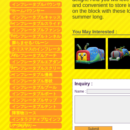
インフレータブルバウンサ
and convenient to store 
ー
on the block with these 
ホームバウンサー
summer long.
インフレータブルキャッス
ル
インフレータブルスライド
インフレータブルファンシ
You May Interested :
ティ
インフレータブルトンネル
膨らませるバルーン
クリスマスのインフレータ
ブル
インフレータブルアーチ
インフレータブルエアダン
サー
インフレータブルスクリー
ン
インフレータブル漫画
インフレータブル形状
Inquiry :
インフレータブルプール
Name :
インフレータブルボート
インフレータブルサップ
インフレータブルテント
障害物コース
インタラクティブなインフ
レータブル
アクセサリー
Submit