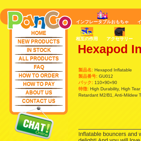
インフレータブルおもちゃ
HOME
相互の作用
アクセサリー
NEW PRODUCTS
Hexapod In
IN STOCK
ALL PRODUCTS
FAQ
製品名:
Hexapod Inflatable
HOW TO ORDER
製品番号:
GU012
パック:
110×90×90
HOW TO PAY
特徴:
High Durability, High Tea
ABOUT US
Retardant M2/B1, Anti-Mildew 
CONTACT US
Inflatable bouncers and 
delight! And you will lov