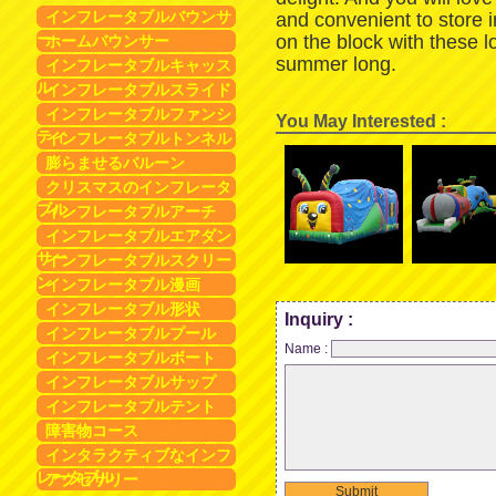
インフレータブルバウンサ
and convenient to store 
ー
on the block with these 
ホームバウンサー
summer long.
インフレータブルキャッス
ル
インフレータブルスライド
インフレータブルファンシ
You May Interested :
ティ
インフレータブルトンネル
膨らませるバルーン
クリスマスのインフレータ
ブル
インフレータブルアーチ
インフレータブルエアダン
サー
インフレータブルスクリー
ン
インフレータブル漫画
インフレータブル形状
Inquiry :
インフレータブルプール
Name :
インフレータブルボート
インフレータブルサップ
インフレータブルテント
障害物コース
インタラクティブなインフ
レータブル
アクセサリー
Submit