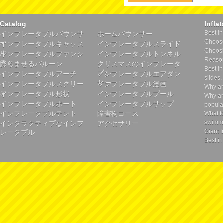
Catalog
Infla
Best in
インフレータブルバウンサ
ホームバウンサー
Choose 
ー
インフレータブルキャッス
インフレータブルスライド
Choosin
ル
インフレータブルファンシ
インフレータブルトンネル
Reason
ティ
膨らませるバルーン
クリスマスのインフレータ
Best in
ブル
インフレータブルアーチ
インフレータブルエアダン
slides.
サー
インフレータブルスクリー
インフレータブル漫画
Why ar
ン
インフレータブル形状
インフレータブルプール
Why ar
インフレータブルボート
インフレータブルサップ
popula
インフレータブルテント
障害物コース
What t
swimmi
インタラクティブなインフ
アクセサリー
Giant I
レータブル
Best in