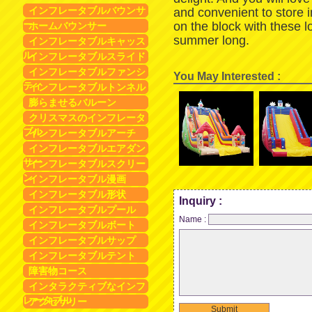
インフレータブルバウンサ
and convenient to store 
ー
on the block with these 
ホームバウンサー
summer long.
インフレータブルキャッス
ル
インフレータブルスライド
インフレータブルファンシ
You May Interested :
ティ
インフレータブルトンネル
膨らませるバルーン
クリスマスのインフレータ
ブル
インフレータブルアーチ
インフレータブルエアダン
サー
インフレータブルスクリー
ン
インフレータブル漫画
インフレータブル形状
Inquiry :
インフレータブルプール
Name :
インフレータブルボート
インフレータブルサップ
インフレータブルテント
障害物コース
インタラクティブなインフ
レータブル
アクセサリー
Submit