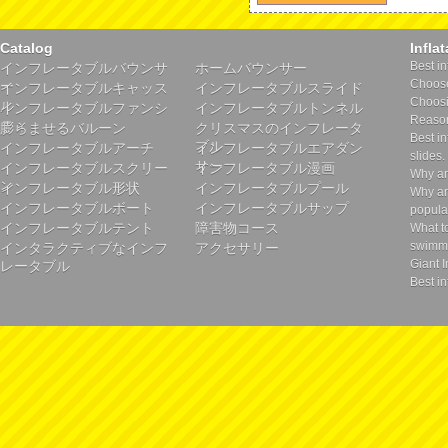
Catalog
Infla
Best in
インフレータブルバウンサ
ホームバウンサー
Choose 
ー
インフレータブルキャッス
インフレータブルスライド
Choosin
ル
インフレータブルファンシ
インフレータブルトンネル
Reason
ティ
膨らませるバルーン
クリスマスのインフレータ
Best in
ブル
インフレータブルアーチ
インフレータブルエアダン
slides.
サー
インフレータブルスクリー
インフレータブル漫画
Why ar
ン
インフレータブル形状
インフレータブルプール
Why ar
インフレータブルボート
インフレータブルサップ
popula
インフレータブルテント
障害物コース
What t
swimmi
インタラクティブなインフ
アクセサリー
Giant I
レータブル
Best in