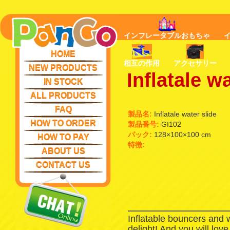
インフレータブルおもちゃ
HOME
相互の作用
アクセサリー
NEW PRODUCTS
Inflatale w
IN STOCK
ALL PRODUCTS
FAQ
製品名:
Inflatale water slide
HOW TO ORDER
製品番号:
GI102
パック:
128×100×100 cm
HOW TO PAY
特徴:
ABOUT US
CONTACT US
Inflatable bouncers and 
delight! And you will lov